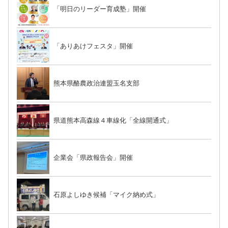
「明日のリーダー育成塾」開催
「ありあけフェスタ」開催
熊本県酪農政治連盟玉名支部
県道熊本高森線４車線化「全線開通式」
企業会「県政報告会」開催
石原よしゆき候補「マイク納め式」