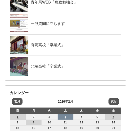
青年局WEB「農政勉強会」
一般質問に立ちます
有明高校「卒業式」
北稜高校「卒業式」
カレンダー
前月
2026年2月
次月
日
月
火
水
木
金
土
1
2
3
4
5
6
7
8
9
10
11
12
13
14
15
16
17
18
19
20
21