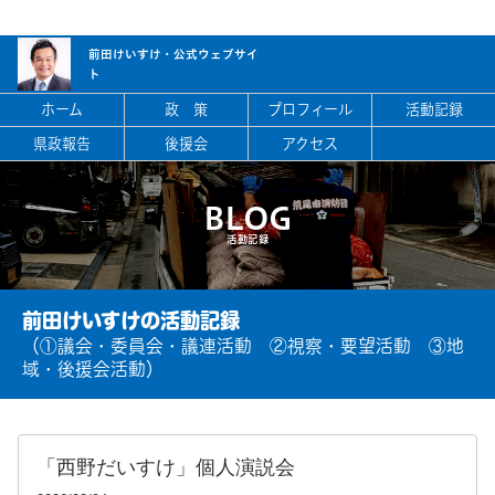
前田けいすけ・
公式ウェブサイ
ト
ホーム
政 策
プロフィール
活動記録
県政報告
後援会
アクセス
BLOG
活動記録
前田けいすけの活動記録
（①議会・委員会・議連活動 ②視察・要望活動 ③地
域・後援会活動）
「西野だいすけ」個人演説会