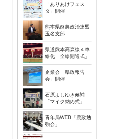
「ありあけフェス
タ」開催
熊本県酪農政治連盟
玉名支部
県道熊本高森線４車
線化「全線開通式」
企業会「県政報告
会」開催
石原よしゆき候補
「マイク納め式」
青年局WEB「農政勉
強会」