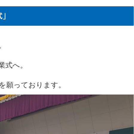
式」
。
業式へ。
を願っております。