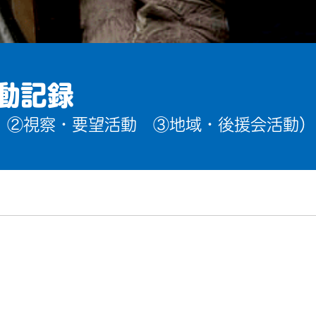
動記録
 ②視察・要望活動 ③地域・後援会活動）