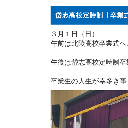
岱志高校定時制「卒業
３月１日（日）
午前は北陵高校卒業式へ
午後は岱志高校定時制卒
卒業生の人生が幸多き事