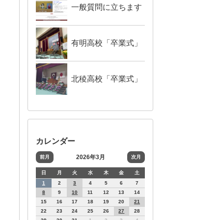
一般質問に立ちます
有明高校「卒業式」
北稜高校「卒業式」
カレンダー
2026年3月
前月
次月
日
月
火
水
木
金
土
1
2
3
4
5
6
7
8
9
10
11
12
13
14
15
16
17
18
19
20
21
22
23
24
25
26
27
28