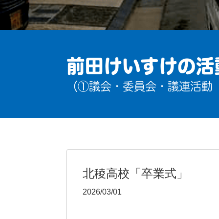
前田けいすけの活
（①議会・委員会・議連活動
北稜高校「卒業式」
2026/03/01