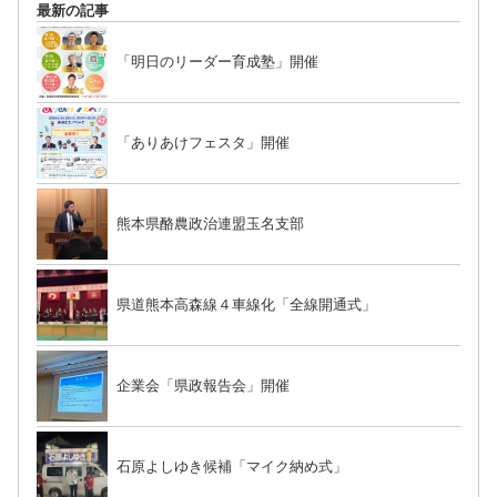
最新の記事
「明日のリーダー育成塾」開催
「ありあけフェスタ」開催
熊本県酪農政治連盟玉名支部
県道熊本高森線４車線化「全線開通式」
企業会「県政報告会」開催
石原よしゆき候補「マイク納め式」