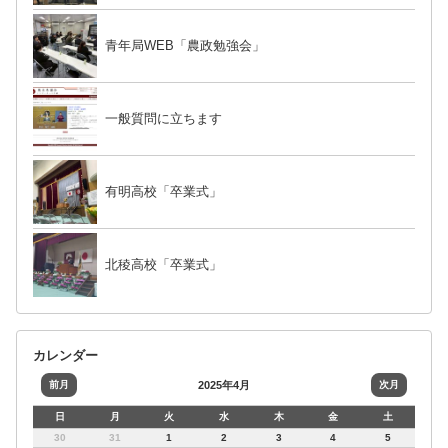
青年局WEB「農政勉強会」
一般質問に立ちます
有明高校「卒業式」
北稜高校「卒業式」
カレンダー
前月
2025年4月
次月
日
月
火
水
木
金
土
30
31
1
2
3
4
5