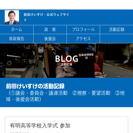
前田けいすけ・
公式ウェブサイ
ト
ホーム
政 策
プロフィール
活動記録
県政報告
後援会
アクセス
BLOG
活動記録
前田けいすけの活動記録
（①議会・委員会・議連活動 ②視察・要望活動 ③地
域・後援会活動）
有明高等学校入学式 参加