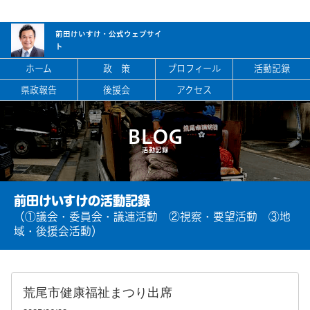
前田けいすけ・
公式ウェブサイ
ト
ホーム
政 策
プロフィール
活動記録
県政報告
後援会
アクセス
BLOG
活動記録
前田けいすけの活動記録
（①議会・委員会・議連活動 ②視察・要望活動 ③地
域・後援会活動）
荒尾市健康福祉まつり出席