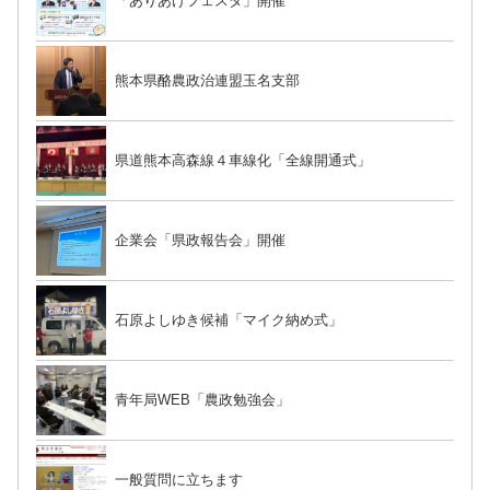
「ありあけフェスタ」開催
熊本県酪農政治連盟玉名支部
県道熊本高森線４車線化「全線開通式」
企業会「県政報告会」開催
石原よしゆき候補「マイク納め式」
青年局WEB「農政勉強会」
一般質問に立ちます