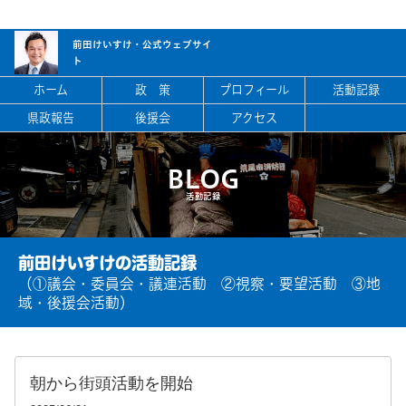
前田けいすけ・
公式ウェブサイ
ト
ホーム
政 策
プロフィール
活動記録
県政報告
後援会
アクセス
BLOG
活動記録
前田けいすけの活動記録
（①議会・委員会・議連活動 ②視察・要望活動 ③地
域・後援会活動）
朝から街頭活動を開始