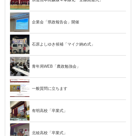
企業会「県政報告会」開催
石原よしゆき候補「マイク納め式」
青年局WEB「農政勉強会」
一般質問に立ちます
有明高校「卒業式」
北稜高校「卒業式」