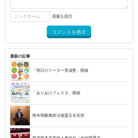
画像を添付
コメントを残す
最新の記事
「明日のリーダー育成塾」開催
「ありあけフェスタ」開催
熊本県酪農政治連盟玉名支部
県道熊本高森線４車線化「全線開通式」