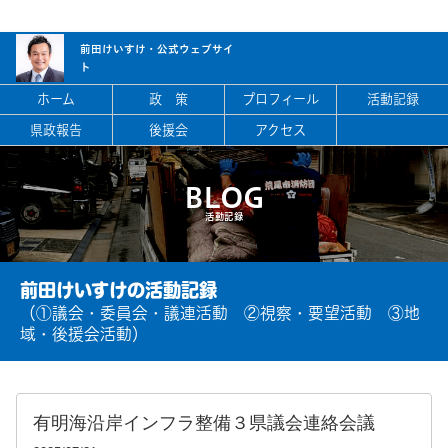
前田けいすけ・
公式ウェブサイ
ト
ホーム
政 策
プロフィール
活動記録
県政報告
後援会
アクセス
BLOG
活動記録
前田けいすけの活動記録
（①議会・委員会・議連活動 ②視察・要望活動 ③地
域・後援会活動）
有明海沿岸インフラ整備３県議会連絡会議