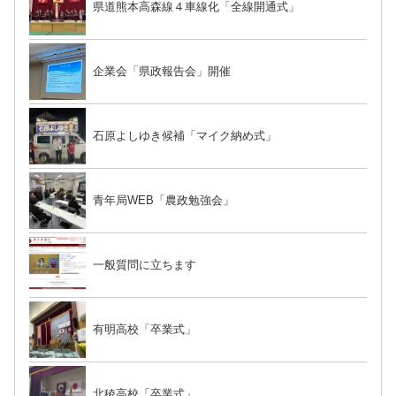
県道熊本高森線４車線化「全線開通式」
企業会「県政報告会」開催
石原よしゆき候補「マイク納め式」
青年局WEB「農政勉強会」
一般質問に立ちます
有明高校「卒業式」
北稜高校「卒業式」