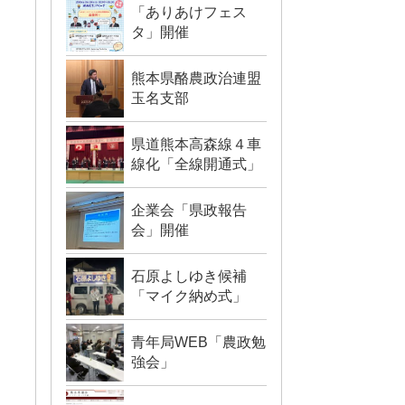
「ありあけフェス
タ」開催
熊本県酪農政治連盟
玉名支部
県道熊本高森線４車
線化「全線開通式」
企業会「県政報告
会」開催
石原よしゆき候補
「マイク納め式」
青年局WEB「農政勉
強会」