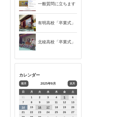
一般質問に立ちます
有明高校「卒業式」
北稜高校「卒業式」
カレンダー
2025年9月
前月
次月
日
月
火
水
木
金
土
31
1
2
3
4
5
6
7
8
9
10
11
12
13
14
15
16
17
18
19
20
21
22
23
24
25
26
27