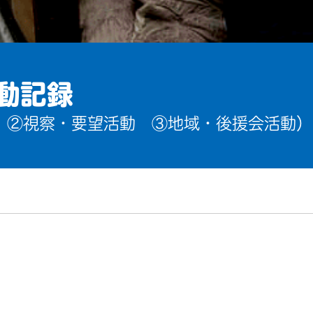
動記録
 ②視察・要望活動 ③地域・後援会活動）