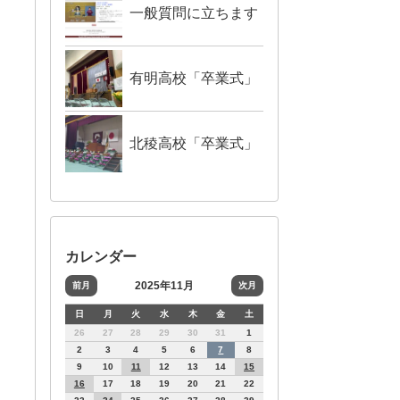
一般質問に立ちます
有明高校「卒業式」
北稜高校「卒業式」
カレンダー
2025年11月
前月
次月
日
月
火
水
木
金
土
26
27
28
29
30
31
1
2
3
4
5
6
7
8
9
10
11
12
13
14
15
16
17
18
19
20
21
22