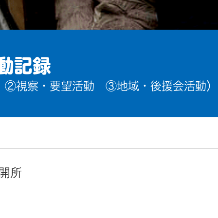
動記録
 ②視察・要望活動 ③地域・後援会活動）
開所