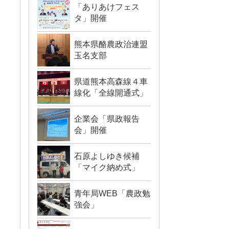
「ありあけフェス
タ」開催
熊本県酪農政治連盟
玉名支部
県道熊本高森線４車
線化「全線開通式」
企業会「県政報告
会」開催
石原よしゆき候補
「マイク納め式」
青年局WEB「農政勉
強会」