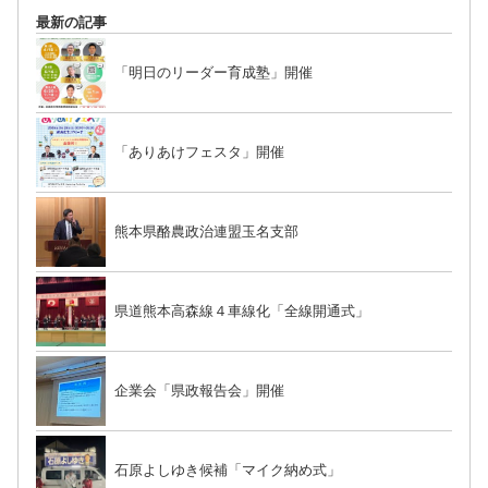
最新の記事
「明日のリーダー育成塾」開催
「ありあけフェスタ」開催
熊本県酪農政治連盟玉名支部
県道熊本高森線４車線化「全線開通式」
企業会「県政報告会」開催
石原よしゆき候補「マイク納め式」