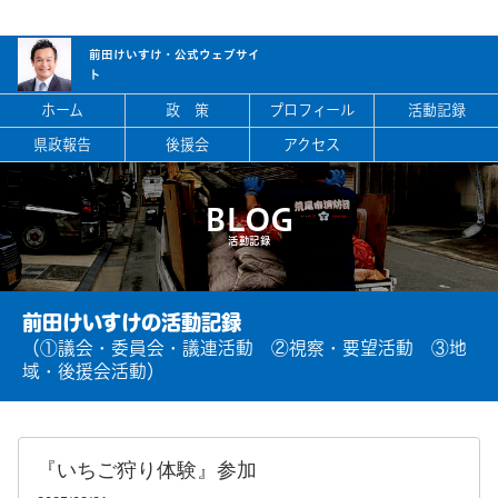
前田けいすけ・
公式ウェブサイ
ト
ホーム
政 策
プロフィール
活動記録
県政報告
後援会
アクセス
BLOG
活動記録
前田けいすけの活動記録
（①議会・委員会・議連活動 ②視察・要望活動 ③地
域・後援会活動）
『いちご狩り体験』参加