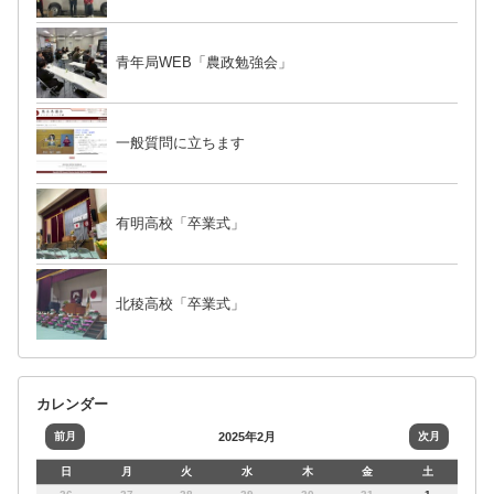
青年局WEB「農政勉強会」
一般質問に立ちます
有明高校「卒業式」
北稜高校「卒業式」
カレンダー
前月
2025年2月
次月
日
月
火
水
木
金
土