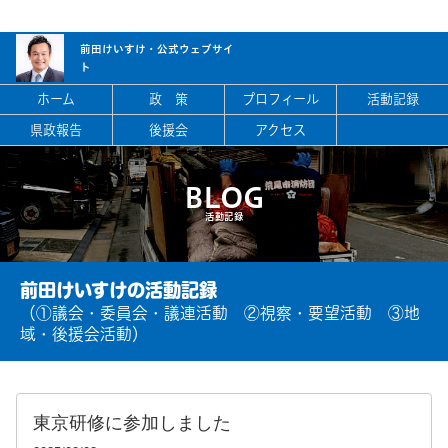
前田けいすけ・
公式ウェブサイ
ト
ホーム
政 策
プロフィール
活動記録
県政報告
後援会
アクセス
BLOG
活動記録
前田けいすけの活動記録
（①議会・委員会・議連活動 ②視察・要望活動 ③地
域・後援会活動）
東京研修に参加しました