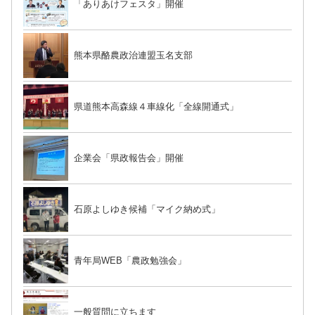
「ありあけフェスタ」開催
熊本県酪農政治連盟玉名支部
県道熊本高森線４車線化「全線開通式」
企業会「県政報告会」開催
石原よしゆき候補「マイク納め式」
青年局WEB「農政勉強会」
一般質問に立ちます