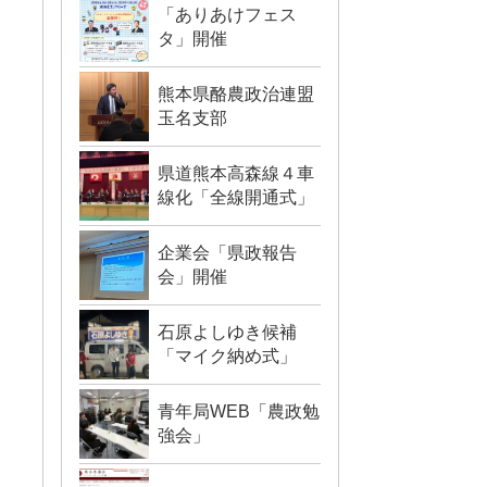
「ありあけフェス
タ」開催
熊本県酪農政治連盟
玉名支部
県道熊本高森線４車
線化「全線開通式」
企業会「県政報告
会」開催
石原よしゆき候補
「マイク納め式」
青年局WEB「農政勉
強会」