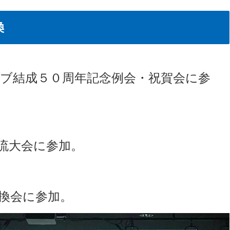
換
ブ結成５０周年記念例会・祝賀会に参
流大会に参加。
換会に参加。