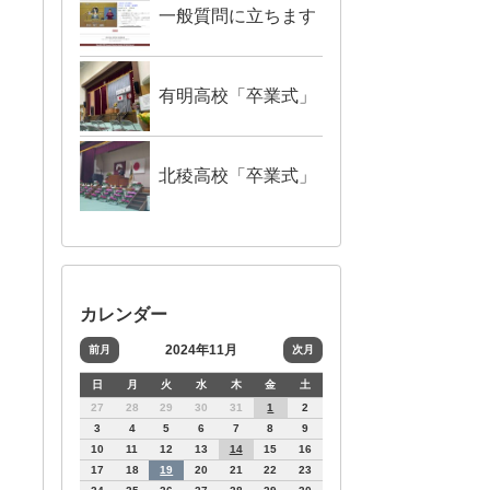
一般質問に立ちます
有明高校「卒業式」
北稜高校「卒業式」
カレンダー
2024年11月
前月
次月
日
月
火
水
木
金
土
27
28
29
30
31
1
2
3
4
5
6
7
8
9
10
11
12
13
14
15
16
17
18
19
20
21
22
23