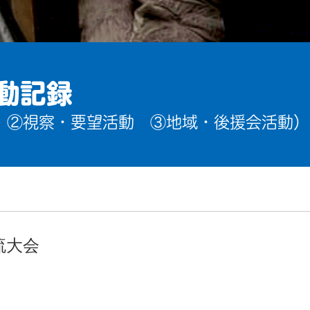
動記録
 ②視察・要望活動 ③地域・後援会活動）
流大会