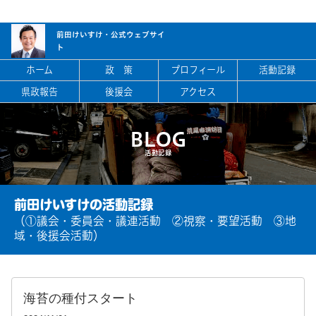
前田けいすけ・
公式ウェブサイ
ト
ホーム
政 策
プロフィール
活動記録
県政報告
後援会
アクセス
BLOG
活動記録
前田けいすけの活動記録
（①議会・委員会・議連活動 ②視察・要望活動 ③地
域・後援会活動）
海苔の種付スタート