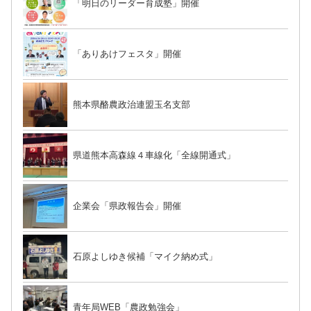
「明日のリーダー育成塾」開催
「ありあけフェスタ」開催
熊本県酪農政治連盟玉名支部
県道熊本高森線４車線化「全線開通式」
企業会「県政報告会」開催
石原よしゆき候補「マイク納め式」
青年局WEB「農政勉強会」