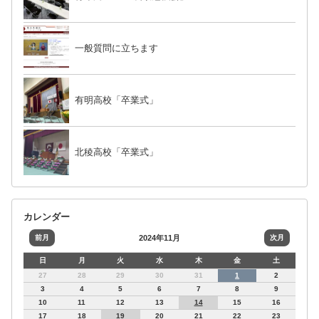
一般質問に立ちます
有明高校「卒業式」
北稜高校「卒業式」
カレンダー
前月
2024年11月
次月
日
月
火
水
木
金
土
27
28
29
30
31
1
2
3
4
5
6
7
8
9
10
11
12
13
14
15
16
17
18
19
20
21
22
23