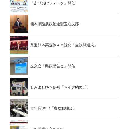
「ありあけフェスタ」開催
熊本県酪農政治連盟玉名支部
県道熊本高森線４車線化「全線開通式」
企業会「県政報告会」開催
石原よしゆき候補「マイク納め式」
青年局WEB「農政勉強会」