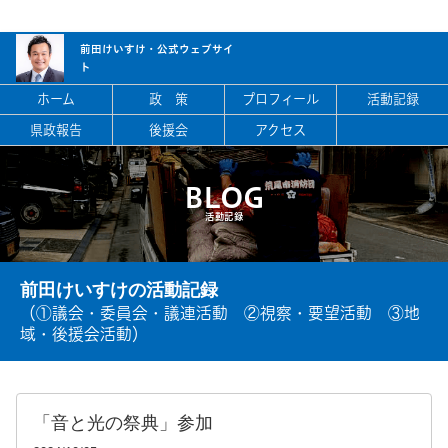
前田けいすけ・
公式ウェブサイ
ト
ホーム
政 策
プロフィール
活動記録
県政報告
後援会
アクセス
BLOG
活動記録
前田けいすけの活動記録
（①議会・委員会・議連活動 ②視察・要望活動 ③地
域・後援会活動）
「音と光の祭典」参加