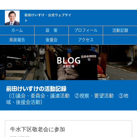
前田けいすけ・
公式ウェブサイ
ト
ホーム
政 策
プロフィール
活動記録
県政報告
後援会
アクセス
BLOG
活動記録
前田けいすけの活動記録
（①議会・委員会・議連活動 ②視察・要望活動 ③地
域・後援会活動）
牛水下区敬老会に参加