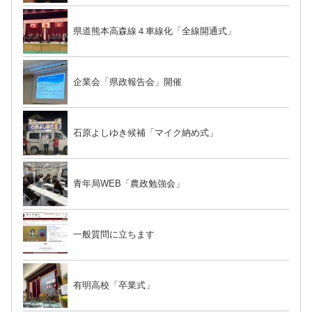
県道熊本高森線４車線化「全線開通式」
企業会「県政報告会」開催
石原よしゆき候補「マイク納め式」
青年局WEB「農政勉強会」
一般質問に立ちます
有明高校「卒業式」