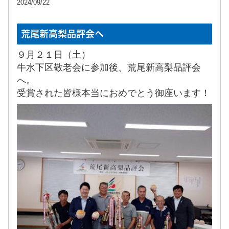
2024/09/22
荒尾新高梨品評会へ
９月２１日（土）
牛水下区敬老会に参加後、荒尾新高梨品評会
へ。
受賞された皆様本当におめでとう御座います！