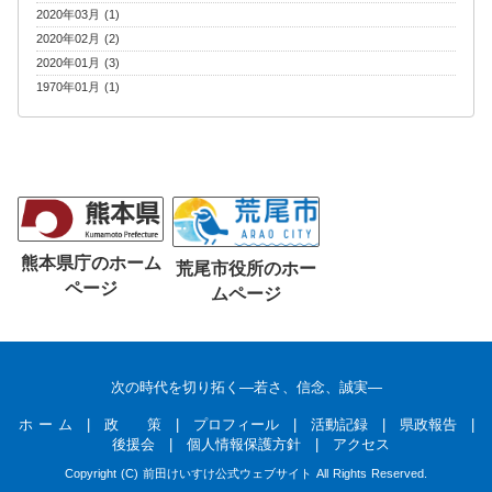
2020年03月 (1)
2020年02月 (2)
2020年01月 (3)
1970年01月 (1)
熊本県庁のホーム
荒尾市役所のホー
ページ
ムページ
次の時代を切り拓く―若さ、信念、誠実―
ホ ー ム
|
政 策
|
プロフィール
|
活動記録
|
県政報告
|
後援会
|
個人情報保護方針
|
アクセス
Copyright (C) 前田けいすけ公式ウェブサイト All Rights Reserved.