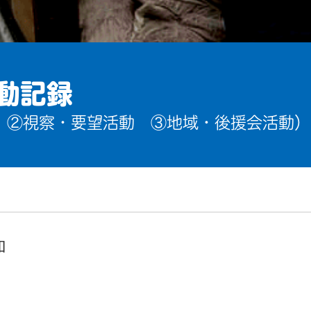
動記録
 ②視察・要望活動 ③地域・後援会活動）
加