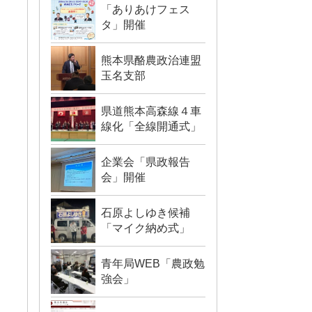
「ありあけフェス
タ」開催
熊本県酪農政治連盟
玉名支部
県道熊本高森線４車
線化「全線開通式」
企業会「県政報告
会」開催
石原よしゆき候補
「マイク納め式」
青年局WEB「農政勉
強会」