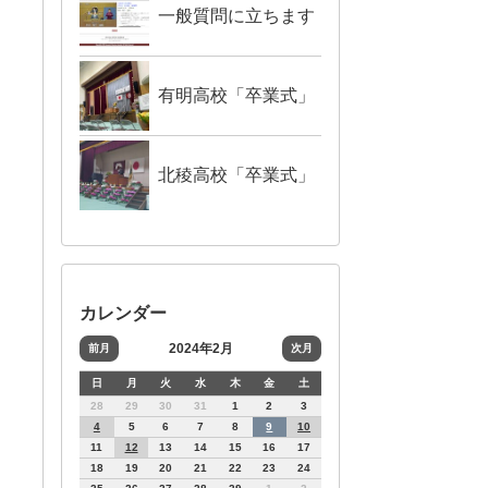
一般質問に立ちます
有明高校「卒業式」
北稜高校「卒業式」
カレンダー
2024年2月
前月
次月
日
月
火
水
木
金
土
28
29
30
31
1
2
3
4
5
6
7
8
9
10
11
12
13
14
15
16
17
18
19
20
21
22
23
24