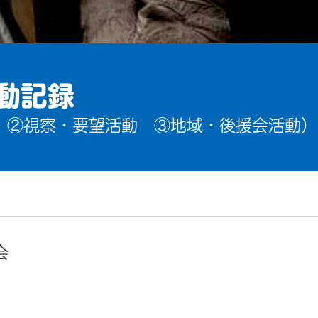
動記録
 ②視察・要望活動 ③地域・後援会活動）
会