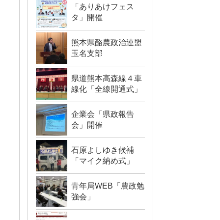
「ありあけフェス
タ」開催
熊本県酪農政治連盟
玉名支部
県道熊本高森線４車
線化「全線開通式」
企業会「県政報告
会」開催
石原よしゆき候補
「マイク納め式」
青年局WEB「農政勉
強会」