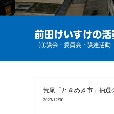
前田けいすけの活
（①議会・委員会・議連活動
荒尾「ときめき市」抽選
2023/12/30