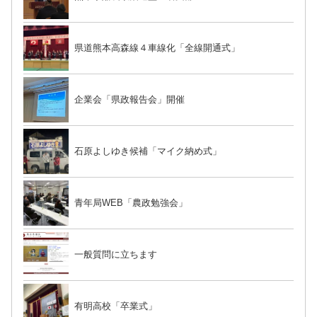
県道熊本高森線４車線化「全線開通式」
企業会「県政報告会」開催
石原よしゆき候補「マイク納め式」
青年局WEB「農政勉強会」
一般質問に立ちます
有明高校「卒業式」