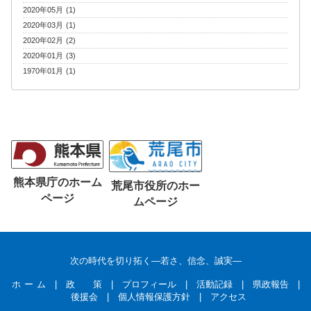
2020年05月 (1)
2020年03月 (1)
2020年02月 (2)
2020年01月 (3)
1970年01月 (1)
熊本県庁のホーム
荒尾市役所のホー
ページ
ムページ
次の時代を切り拓く―若さ、信念、誠実―
ホ ー ム
|
政 策
|
プロフィール
|
活動記録
|
県政報告
|
後援会
|
個人情報保護方針
|
アクセス