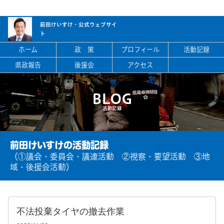
前田けいすけ・
公式ウェブサイ
ト
ホーム
政 策
プロフィール
活動記録
県政報告
後援会
アクセス
BLOG
活動記録
前田けいすけの活動記録
（①議会・委員会・議連活動 ②視察・要望活動 ③地
域・後援会活動）
不法投棄タイヤの撤去作業