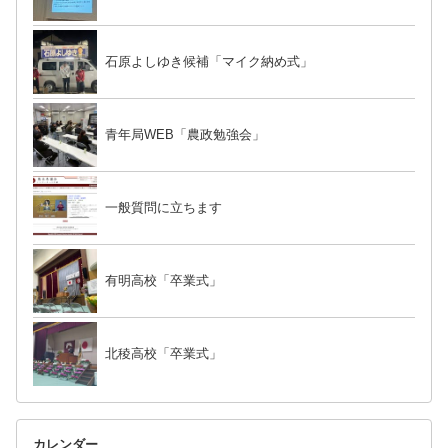
石原よしゆき候補「マイク納め式」
青年局WEB「農政勉強会」
一般質問に立ちます
有明高校「卒業式」
北稜高校「卒業式」
カレンダー