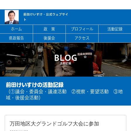
前田けいすけ・
公式ウェブサイ
ト
ホーム
政 策
プロフィール
活動記録
県政報告
後援会
アクセス
BLOG
活動記録
前田けいすけの活動記録
（①議会・委員会・議連活動 ②視察・要望活動 ③地
域・後援会活動）
万田地区大グランドゴルフ大会に参加