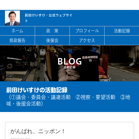
前田けいすけ・
公式ウェブサイ
ト
ホーム
政 策
プロフィール
活動記録
県政報告
後援会
アクセス
BLOG
活動記録
前田けいすけの活動記録
（①議会・委員会・議連活動 ②視察・要望活動 ③地
域・後援会活動）
がんばれ、ニッポン！