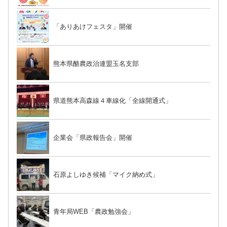
「ありあけフェスタ」開催
熊本県酪農政治連盟玉名支部
県道熊本高森線４車線化「全線開通式」
企業会「県政報告会」開催
石原よしゆき候補「マイク納め式」
青年局WEB「農政勉強会」