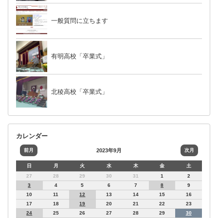
一般質問に立ちます
有明高校「卒業式」
北稜高校「卒業式」
カレンダー
前月
2023年9月
次月
日
月
火
水
木
金
土
27
28
29
30
31
1
2
3
4
5
6
7
8
9
10
11
12
13
14
15
16
17
18
19
20
21
22
23
24
25
26
27
28
29
30