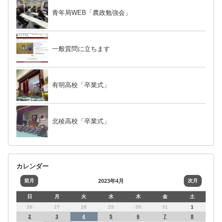
青年局WEB「農政勉強会」
一般質問に立ちます
有明高校「卒業式」
北稜高校「卒業式」
カレンダー
前月
2023年4月
次月
日
月
火
水
木
金
土
26
27
28
29
30
31
1
2
3
4
5
6
7
8