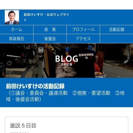
前田けいすけ・
公式ウェブサイ
ト
ホーム
政 策
プロフィール
活動記録
県政報告
後援会
アクセス
BLOG
活動記録
前田けいすけの活動記録
（①議会・委員会・議連活動 ②視察・要望活動 ③地
域・後援会活動）
遊説５日目