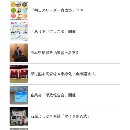
「明日のリーダー育成塾」開催
「ありあけフェスタ」開催
熊本県酪農政治連盟玉名支部
県道熊本高森線４車線化「全線開通式」
企業会「県政報告会」開催
石原よしゆき候補「マイク納め式」