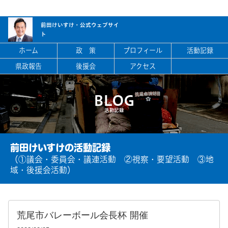
前田けいすけ・
公式ウェブサイ
ト
ホーム
政 策
プロフィール
活動記録
県政報告
後援会
アクセス
BLOG
活動記録
前田けいすけの活動記録
（①議会・委員会・議連活動 ②視察・要望活動 ③地
域・後援会活動）
荒尾市バレーボール会長杯 開催