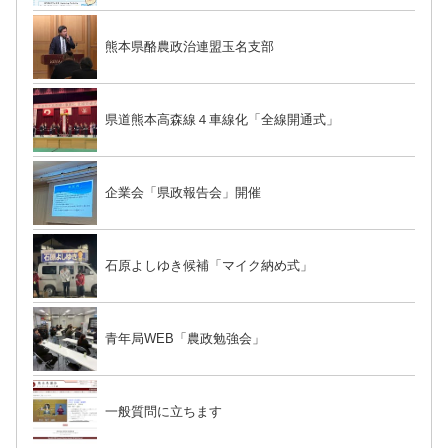
熊本県酪農政治連盟玉名支部
県道熊本高森線４車線化「全線開通式」
企業会「県政報告会」開催
石原よしゆき候補「マイク納め式」
青年局WEB「農政勉強会」
一般質問に立ちます