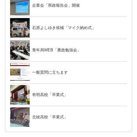
企業会「県政報告会」開催
石原よしゆき候補「マイク納め式」
青年局WEB「農政勉強会」
一般質問に立ちます
有明高校「卒業式」
北稜高校「卒業式」