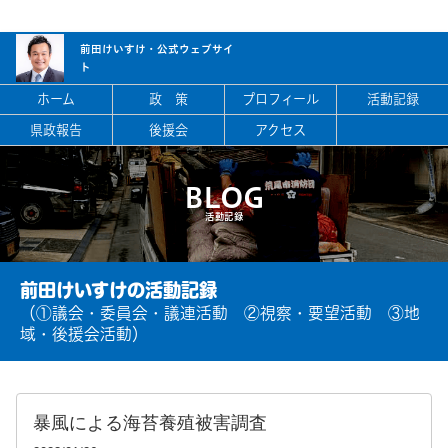
前田けいすけ・
公式ウェブサイ
ト
ホーム
政 策
プロフィール
活動記録
県政報告
後援会
アクセス
BLOG
活動記録
前田けいすけの活動記録
（①議会・委員会・議連活動 ②視察・要望活動 ③地
域・後援会活動）
暴風による海苔養殖被害調査