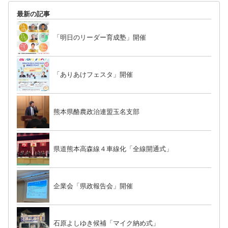
最新の記事
「明日のリーダー育成塾」開催
「ありあけフェスタ」開催
熊本県酪農政治連盟玉名支部
県道熊本高森線４車線化「全線開通式」
企業会「県政報告会」開催
石原よしゆき候補「マイク納め式」