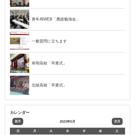
青年局WEB「農政勉強会」
一般質問に立ちます
有明高校「卒業式」
北稜高校「卒業式」
カレンダー
前月
2023年5月
次月
日
月
火
水
木
金
土