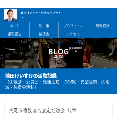
前田けいすけ・
公式ウェブサイ
ト
ホーム
政 策
プロフィール
活動記録
県政報告
後援会
アクセス
BLOG
活動記録
前田けいすけの活動記録
（①議会・委員会・議連活動 ②視察・要望活動 ③地
域・後援会活動）
荒尾市遺族連合会定期総会 出席