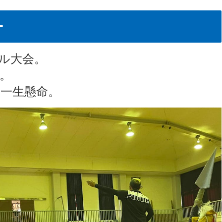
ー
ル大会。
。
一生懸命。