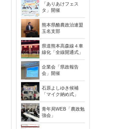
「ありあけフェス
タ」開催
熊本県酪農政治連盟
玉名支部
県道熊本高森線４車
線化「全線開通式」
企業会「県政報告
会」開催
石原よしゆき候補
「マイク納め式」
青年局WEB「農政勉
強会」