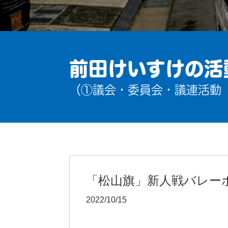
前田けいすけの活
（①議会・委員会・議連活動
「松山旗」新人戦バレー
2022/10/15