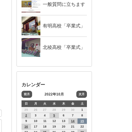
一般質問に立ちます
有明高校「卒業式」
北稜高校「卒業式」
カレンダー
2022年10月
前月
次月
日
月
火
水
木
金
土
25
26
27
28
29
30
1
2
3
4
5
6
7
8
9
10
11
12
13
14
15
16
17
18
19
20
21
22