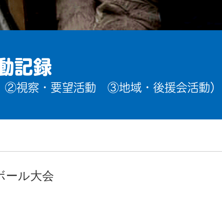
動記録
 ②視察・要望活動 ③地域・後援会活動）
ボール大会