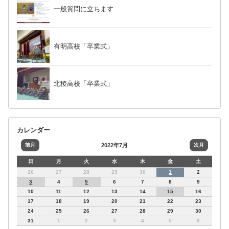
一般質問に立ちます
有明高校「卒業式」
北稜高校「卒業式」
カレンダー
前月
2022年7月
次月
日
月
火
水
木
金
土
26
27
28
29
30
1
2
3
4
5
6
7
8
9
10
11
12
13
14
15
16
17
18
19
20
21
22
23
24
25
26
27
28
29
30
31
1
2
3
4
5
6