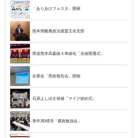
「ありあけフェスタ」開催
熊本県酪農政治連盟玉名支部
県道熊本高森線４車線化「全線開通式」
企業会「県政報告会」開催
石原よしゆき候補「マイク納め式」
青年局WEB「農政勉強会」