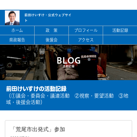
前田けいすけ・
公式ウェブサイ
ト
ホーム
政 策
プロフィール
活動記録
県政報告
後援会
アクセス
BLOG
活動記録
前田けいすけの活動記録
（①議会・委員会・議連活動 ②視察・要望活動 ③地
域・後援会活動）
「荒尾市出発式」参加