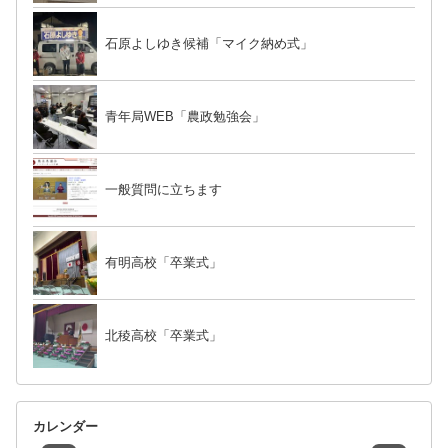
石原よしゆき候補「マイク納め式」
青年局WEB「農政勉強会」
一般質問に立ちます
有明高校「卒業式」
北稜高校「卒業式」
カレンダー