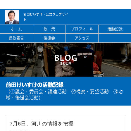
前田けいすけ・
公式ウェブサイ
ト
ホーム
政 策
プロフィール
活動記録
県政報告
後援会
アクセス
BLOG
活動記録
前田けいすけの活動記録
（①議会・委員会・議連活動 ②視察・要望活動 ③地
域・後援会活動）
7月6日、河川の情報を把握