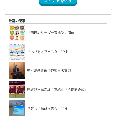
コメントを残す
最新の記事
「明日のリーダー育成塾」開催
「ありあけフェスタ」開催
熊本県酪農政治連盟玉名支部
県道熊本高森線４車線化「全線開通式」
企業会「県政報告会」開催