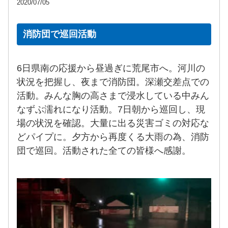
2020/07/05
消防団で巡回活動
6日県南の応援から昼過ぎに荒尾市へ。河川の
状況を把握し、夜まで消防団。深瀬交差点での
活動。みんな胸の高さまで浸水している中みん
なずぶ濡れになり活動。7日朝から巡回し、現
場の状況を確認。大量に出る災害ゴミの対応な
どパイプに。夕方から再度くる大雨の為、消防
団で巡回。活動された全ての皆様へ感謝。